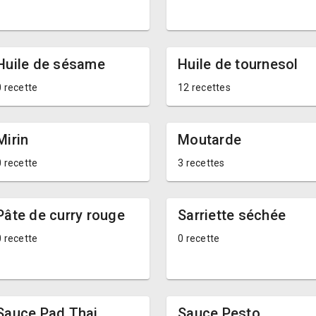
Huile de sésame
Huile de tournesol
0 recette
12 recettes
Mirin
Moutarde
0 recette
3 recettes
Pâte de curry rouge
Sarriette séchée
0 recette
0 recette
Sauce Pad Thai
Sauce Pesto