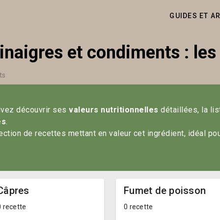
GUIDES ET A
vinaigres et condiments : les
ts
uvez découvrir ses 
valeurs nutritionnelles
 détaillées, la li
es
. 
tion de recettes mettant en valeur cet ingrédient, idéal pou
Câpres
Fumet de poisson
0 recette
0 recette