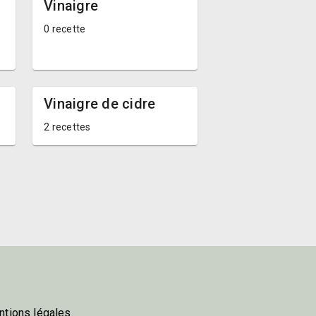
Vinaigre
0 recette
Vinaigre de cidre
2 recettes
tions légales