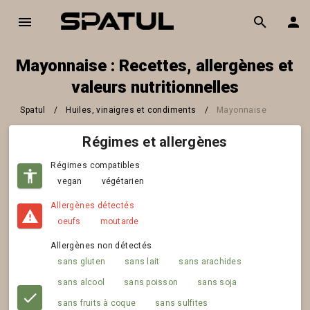
Mayonnaise : Recettes, allergènes et
valeurs nutritionnelles
Spatul
/
Huiles, vinaigres et condiments
/
Mayonnaise
Régimes et allergènes
Régimes compatibles
vegan
végétarien
Allergènes détectés
oeufs
moutarde
Allergènes non détectés
sans gluten
sans lait
sans arachides
sans alcool
sans poisson
sans soja
sans fruits à coque
sans sulfites