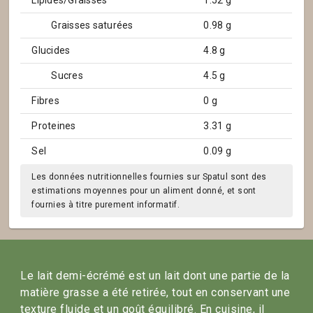
Lipides/Graisses
1.52 g
Graisses saturées
0.98 g
Glucides
4.8 g
Sucres
4.5 g
Fibres
0 g
Proteines
3.31 g
Sel
0.09 g
Les données nutritionnelles fournies sur Spatul sont des
estimations moyennes pour un aliment donné, et sont
fournies à titre purement informatif.
Le lait demi-écrémé est un lait dont une partie de la
matière grasse a été retirée, tout en conservant une
texture fluide et un goût équilibré. En cuisine, il