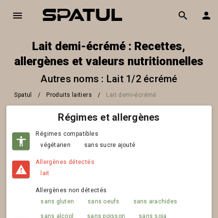
Lait demi-écrémé : Recettes,
allergènes et valeurs nutritionnelles
Autres noms : Lait 1/2 écrémé
Spatul
/
Produits laitiers
/
Lait demi-écrémé
Régimes et allergènes
Régimes compatibles
végétarien
sans sucre ajouté
Allergènes détectés
lait
Allergènes non détectés
sans gluten
sans oeufs
sans arachides
sans alcool
sans poisson
sans soja