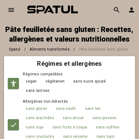
Pâte feuilletée sans gluten : Recettes,
allergènes et valeurs nutritionnelles
Spatul
/
Aliments transformés
/
Pâte feuilletée sans gluten
Régimes et allergènes
Régimes compatibles
vegan
végétarien
sans sucre ajouté
sans lactose
Allergènes non détectés
sans gluten
sans oeufs
sans lait
sans arachides
sans alcool
sans poisson
sans soja
sans fruits à coque
sans sulfites
sans crustacés
sans sésame
sans lupin