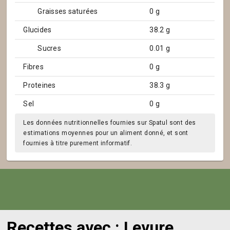
Graisses saturées
0 g
Glucides
38.2 g
Sucres
0.01 g
Fibres
0 g
Proteines
38.3 g
Sel
0 g
Les données nutritionnelles fournies sur Spatul sont des
estimations moyennes pour un aliment donné, et sont
fournies à titre purement informatif.
Recettes avec : Levure