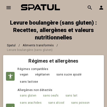
Levure boulangère (sans gluten) :
Recettes, allergènes et valeurs
nutritionnelles
Spatul
/
Aliments transformés
/
Levure boulangère (sans gluten)
Régimes et allergènes
Régimes compatibles
vegan
végétarien
sans sucre ajouté
sans lactose
Allergènes non détectés
sans gluten
sans oeufs
sans lait
sans arachides
sans alcool
sans poisson