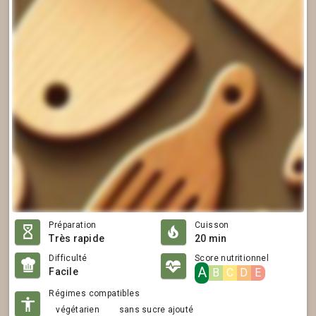
Préparation
Cuisson
Très rapide
20 min
Difficulté
Score nutritionnel
A
Facile
B
C
D
E
Régimes compatibles
végétarien
sans sucre ajouté