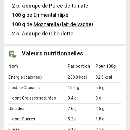
2
c. à soupe
de
Purée de tomate
100
g
de
Emmental râpé
100
g
de
Mozzarella (lait de vache)
2
c. à soupe
de
Ciboulette
Valeurs nutritionnelles
Nom
Par portion
Pour 100g
Énergie (calories)
233.8 kcal
82.5 kcal
Lipides/Graisses
15.6 g
5.5 g
dont
Graisses saturées
8.4 g
3 g
Glucides
7.6 g
2.5 g
dont
Sucres
5.2 g
1.8 g
Fibres
6.1 g
2.1 g