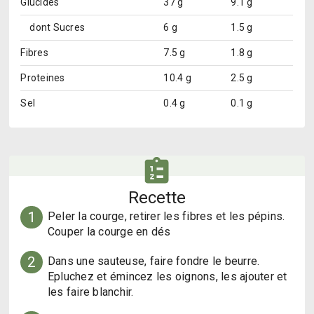
Glucides
37 g
9.1 g
dont
Sucres
6 g
1.5 g
Fibres
7.5 g
1.8 g
Proteines
10.4 g
2.5 g
Sel
0.4 g
0.1 g
Recette
1
Peler la courge, retirer les fibres et les pépins. 
Couper la courge en dés
2
Dans une sauteuse, faire fondre le beurre. 
Epluchez et émincez les oignons, les ajouter et 
les faire blanchir.