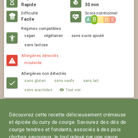
Rapide
30 min
Difficulté
Score nutritionnel
B
Facile
A
C
D
E
Régimes compatibles
vegan
végétarien
sans sucre ajouté
sans lactose
Allergènes détectés
moutarde
Allergènes non détectés
sans gluten
sans oeufs
sans lait
sans arachides
Tout voir
Découvrez cette recette délicieusement crémeuse 
et épicée du curry de courge. Savourez des dés de 
courge tendres et fondants, associés à des pois 
chiches savoureux, le tout relevé par une sauce 