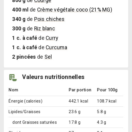
800
g
de
Courge
400
ml
de
Crème végétale coco (21% MG)
340
g
de
Pois chiches
300
g
de
Riz blanc
1
c. à café
de
Curry
1
c. à café
de
Curcuma
2
pincées
de
Sel
Valeurs nutritionnelles
Nom
Par portion
Pour 100g
Énergie (calories)
442.1 kcal
108.7 kcal
Lipides/Graisses
23.6 g
5.8 g
dont
Graisses saturées
17.8 g
4.3 g