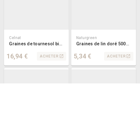
Celnat
Naturgreen
Graines de tournesol bio 3kg
Graines de lin doré 500g bio
16,94 €
5,34 €
ACHETER
ACHETER
Priméal
Greenweez
Flocons de millet bio 500g
Graines de pavot bio 250g