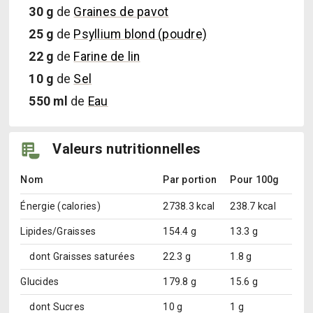
30
g
de
Graines de pavot
25
g
de
Psyllium blond (poudre)
22
g
de
Farine de lin
10
g
de
Sel
550
ml
de
Eau
Valeurs nutritionnelles
Nom
Par portion
Pour 100g
Énergie (calories)
2738.3 kcal
238.7 kcal
Lipides/Graisses
154.4 g
13.3 g
dont
Graisses saturées
22.3 g
1.8 g
Glucides
179.8 g
15.6 g
dont
Sucres
10 g
1 g