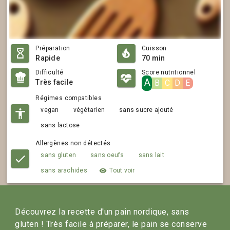
Préparation
Cuisson
Rapide
70 min
Difficulté
Score nutritionnel
A
Très facile
B
C
D
E
Régimes compatibles
vegan
végétarien
sans sucre ajouté
sans lactose
Allergènes non détectés
sans gluten
sans oeufs
sans lait
sans arachides
Tout voir
Découvrez la recette d'un pain nordique, sans 
gluten ! Très facile à préparer, le pain se conserve 