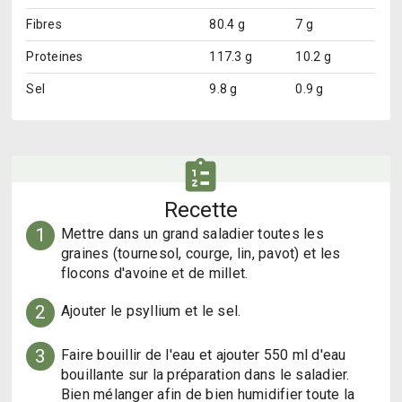
Fibres
80.4 g
7 g
Proteines
117.3 g
10.2 g
Sel
9.8 g
0.9 g
Recette
1
Mettre dans un grand saladier toutes les 
graines (tournesol, courge, lin, pavot) et les 
flocons d'avoine et de millet.
2
Ajouter le psyllium et le sel.
3
Faire bouillir de l'eau et ajouter 550 ml d'eau 
bouillante sur la préparation dans le saladier. 

Bien mélanger afin de bien humidifier toute la 