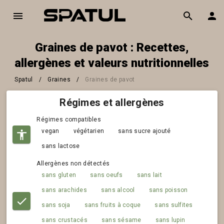
Graines de pavot : Recettes,
allergènes et valeurs nutritionnelles
Spatul
/
Graines
/
Graines de pavot
Régimes et allergènes
Régimes compatibles
vegan
végétarien
sans sucre ajouté
sans lactose
Allergènes non détectés
sans gluten
sans oeufs
sans lait
sans arachides
sans alcool
sans poisson
sans soja
sans fruits à coque
sans sulfites
sans crustacés
sans sésame
sans lupin