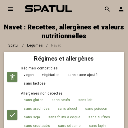
Navet : Recettes, allergènes et valeurs
nutritionnelles
Spatul
/
Légumes
/
Navet
Régimes et allergènes
Régimes compatibles
vegan
végétarien
sans sucre ajouté
sans lactose
Allergènes non détectés
sans gluten
sans oeufs
sans lait
sans arachides
sans alcool
sans poisson
sans soja
sans fruits à coque
sans sulfites
sans crustacés
sans sésame
sans lupin