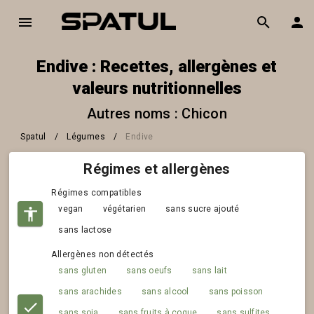
Endive : Recettes, allergènes et
valeurs nutritionnelles
Autres noms : Chicon
Spatul
/
Légumes
/
Endive
Régimes et allergènes
Régimes compatibles
vegan
végétarien
sans sucre ajouté
sans lactose
Allergènes non détectés
sans gluten
sans oeufs
sans lait
sans arachides
sans alcool
sans poisson
sans soja
sans fruits à coque
sans sulfites