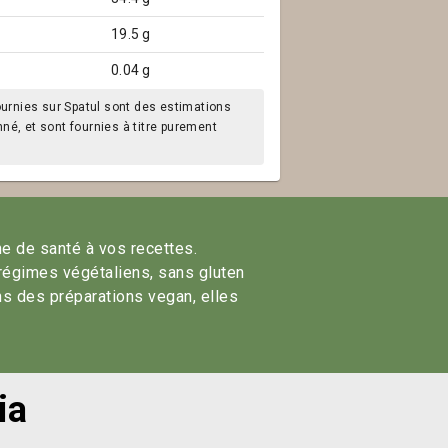
19.5 g
0.04 g
ournies sur Spatul sont des estimations
é, et sont fournies à titre purement
he de santé à vos recettes.
 régimes végétaliens, sans gluten
ns des préparations vegan, elles
ia