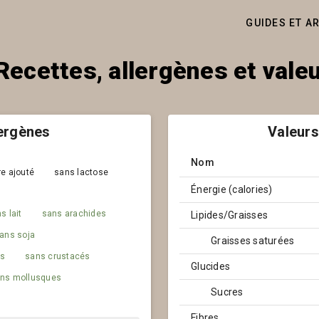
GUIDES ET A
Recettes, allergènes et vale
lergènes
Valeurs
Nom
e ajouté
sans lactose
Énergie (calories)
s lait
sans arachides
Lipides/Graisses
ans soja
Graisses saturées
es
sans crustacés
Glucides
ns mollusques
Sucres
Fibres