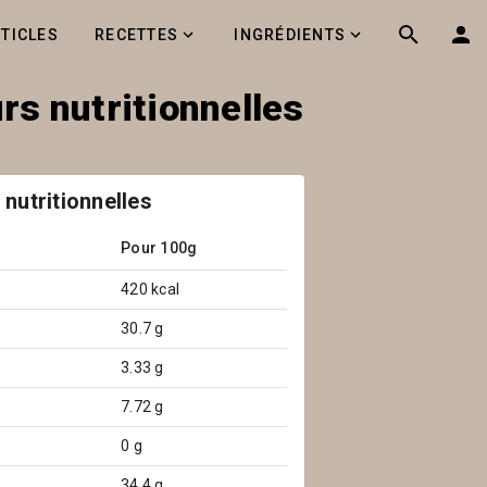
RTICLES
RECETTES
INGRÉDIENTS
urs nutritionnelles
 nutritionnelles
Pour 100g
420 kcal
30.7 g
3.33 g
7.72 g
0 g
34.4 g