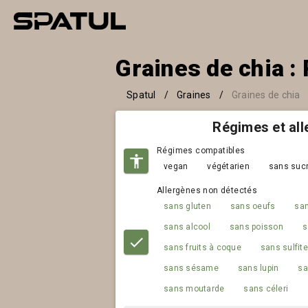
Graines de chia : 
Spatul
/
Graines
/
Graines de chia
Régimes et al
Régimes compatibles
vegan
végétarien
sans sucr
Allergènes non détectés
sans gluten
sans oeufs
san
sans alcool
sans poisson
s
sans fruits à coque
sans sulfit
sans sésame
sans lupin
sa
sans moutarde
sans céleri