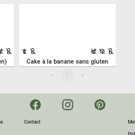
en)
Cake à la banane sans gluten
1
te
Contact
Men
Pol