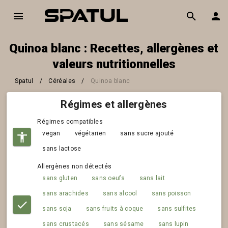
Quinoa blanc : Recettes, allergènes et
valeurs nutritionnelles
Spatul
/
Céréales
/
Quinoa blanc
Régimes et allergènes
Régimes compatibles
vegan
végétarien
sans sucre ajouté
sans lactose
Allergènes non détectés
sans gluten
sans oeufs
sans lait
sans arachides
sans alcool
sans poisson
sans soja
sans fruits à coque
sans sulfites
sans crustacés
sans sésame
sans lupin