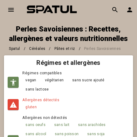
Perles Savoisiennes : Recettes,
allergènes et valeurs nutritionnelles
Spatul
/
Céréales
/
Pâtes et riz
/
Perles Savoisiennes
Régimes et allergènes
Régimes compatibles
vegan
végétarien
sans sucre ajouté
sans lactose
Allergènes détectés
gluten
Allergènes non détectés
sans oeufs
sans lait
sans arachides
sans alcool
sans poisson
sans soja