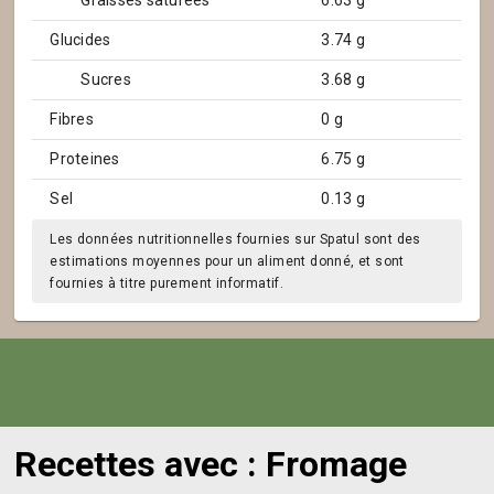
Graisses saturées
6.63 g
Glucides
3.74 g
Sucres
3.68 g
Fibres
0 g
Proteines
6.75 g
Sel
0.13 g
Les données nutritionnelles fournies sur Spatul sont des
estimations moyennes pour un aliment donné, et sont
fournies à titre purement informatif.
Recettes avec : Fromage