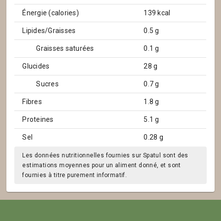
Énergie (calories)
139 kcal
Lipides/Graisses
0.5 g
Graisses saturées
0.1 g
Glucides
28 g
Sucres
0.7 g
Fibres
1.8 g
Proteines
5.1 g
Sel
0.28 g
Les données nutritionnelles fournies sur Spatul sont des
estimations moyennes pour un aliment donné, et sont
fournies à titre purement informatif.