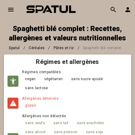
Spaghetti blé complet : Recettes,
allergènes et valeurs nutritionnelles
Spatul
/
Céréales
/
Pâtes et riz
/
Spaghetti blé complet
Régimes et allergènes
Régimes compatibles
vegan
végétarien
sans sucre ajouté
sans lactose
Allergènes détectés
gluten
Allergènes non détectés
sans oeufs
sans lait
sans arachides
sans alcool
sans poisson
sans soja