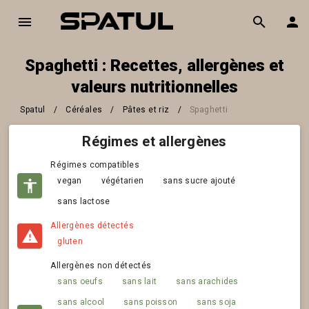
Spaghetti : Recettes, allergènes et
valeurs nutritionnelles
Spatul
/
Céréales
/
Pâtes et riz
/
Spaghetti
Régimes et allergènes
Régimes compatibles
vegan
végétarien
sans sucre ajouté
sans lactose
Allergènes détectés
gluten
Allergènes non détectés
sans oeufs
sans lait
sans arachides
sans alcool
sans poisson
sans soja