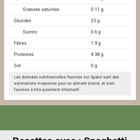
Graisses saturées
0.11 g
Glucides
25 g
Sucres
0.6 g
Fibres
1.9 g
Proteines
4.38 g
Sel
0 g
Les données nutritionnelles fournies sur Spatul sont des
estimations moyennes pour un aliment donné, et sont
fournies à titre purement informatif.