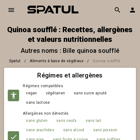
Quinoa soufflé : Recettes, allergènes
et valeurs nutritionnelles
Autres noms : Bille quinoa soufflé
Spatul
/
Aliments à base de végétaux
/
Quinoa soufflé
Régimes et allergènes
Régimes compatibles
vegan
végétarien
sans sucre ajouté
sans lactose
Allergènes non détectés
sans gluten
sans oeufs
sans lait
sans arachides
sans alcool
sans poisson
sans soja
sans fruits à coque
sans sulfites