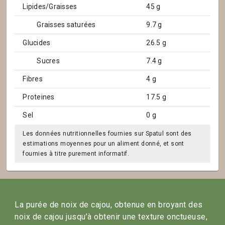
Lipides/Graisses
45 g
Graisses saturées
9.7 g
Glucides
26.5 g
Sucres
7.4 g
Fibres
4 g
Proteines
17.5 g
Sel
0 g
Les données nutritionnelles fournies sur Spatul sont des
estimations moyennes pour un aliment donné, et sont
fournies à titre purement informatif.
La purée de noix de cajou, obtenue en broyant des
noix de cajou jusqu’à obtenir une texture onctueuse,