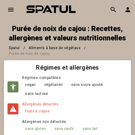
Purée de noix de cajou : Recettes,
allergènes et valeurs nutritionnelles
Spatul
/
Aliments à base de végétaux
/
Purée de noix de cajou
Régimes et allergènes
Régimes compatibles
vegan
végétarien
sans sucre ajouté
sans lactose
Allergènes détectés
fruits à coque
Allergènes non détectés
sans gluten
sans oeufs
sans lait