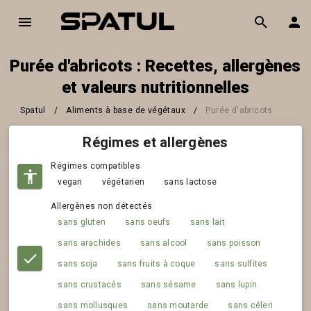
Purée d'abricots : Recettes, allergènes
et valeurs nutritionnelles
Spatul
/
Aliments à base de végétaux
/
Purée d'abricots
Régimes et allergènes
Régimes compatibles
vegan
végétarien
sans lactose
Allergènes non détectés
sans gluten
sans oeufs
sans lait
sans arachides
sans alcool
sans poisson
sans soja
sans fruits à coque
sans sulfites
sans crustacés
sans sésame
sans lupin
sans mollusques
sans moutarde
sans céleri