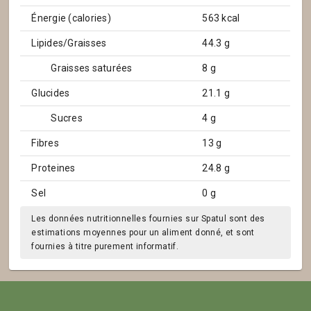
Énergie (calories)
563 kcal
Lipides/Graisses
44.3 g
Graisses saturées
8 g
Glucides
21.1 g
Sucres
4 g
Fibres
13 g
Proteines
24.8 g
Sel
0 g
Les données nutritionnelles fournies sur Spatul sont des
estimations moyennes pour un aliment donné, et sont
fournies à titre purement informatif.