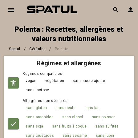
Polenta : Recettes, allergènes et
valeurs nutritionnelles
Spatul
/
Céréales
/
Polenta
Régimes et allergènes
Régimes compatibles
vegan
végétarien
sans sucre ajouté
sans lactose
Allergènes non détectés
sans gluten
sans oeufs
sans lait
sans arachides
sans alcool
sans poisson
sans soja
sans fruits à coque
sans sulfites
sans crustacés
sans sésame
sans lupin