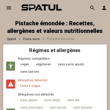
Pistache émondée : Recettes,
allergènes et valeurs nutritionnelles
Spatul
/
Fruits secs
/
Pistache émondée
Régimes et allergènes
Régimes compatibles
vegan
végétarien
sans sucre ajouté
sans lactose
Allergènes détectés
fruits à coque
Allergènes non détectés
sans gluten
sans oeufs
sans lait
sans arachides
sans alcool
sans poisson