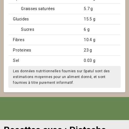
Graisses saturées
5.7 g
Glucides
15.5 g
Sucres
6 g
Fibres
10.4 g
Proteines
23 g
Sel
0.03 g
Les données nutritionnelles fournies sur Spatul sont des
estimations moyennes pour un aliment donné, et sont
fournies à titre purement informatif.