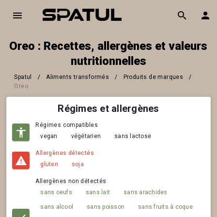
Oreo : Recettes, allergènes et valeurs
nutritionnelles
Spatul
/
Aliments transformés
/
Produits de marques
/
Oreo
Régimes et allergènes
Régimes compatibles
vegan
végétarien
sans lactose
Allergènes détectés
gluten
soja
Allergènes non détectés
sans oeufs
sans lait
sans arachides
sans alcool
sans poisson
sans fruits à coque