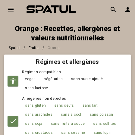
Orange : Recettes, allergènes et
valeurs nutritionnelles
Spatul
/
Fruits
/
Orange
Régimes et allergènes
Régimes compatibles
vegan
végétarien
sans sucre ajouté
sans lactose
Allergènes non détectés
sans gluten
sans oeufs
sans lait
sans arachides
sans alcool
sans poisson
sans soja
sans fruits à coque
sans sulfites
sans crustacés
sans sésame
sans lupin