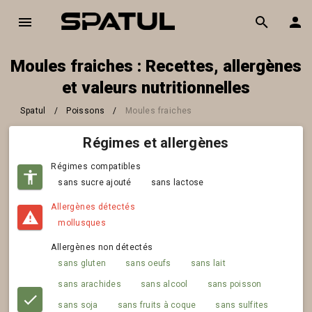
Moules fraiches : Recettes, allergènes
et valeurs nutritionnelles
Spatul
/
Poissons
/
Moules fraiches
Régimes et allergènes
Régimes compatibles
sans sucre ajouté
sans lactose
Allergènes détectés
mollusques
Allergènes non détectés
sans gluten
sans oeufs
sans lait
sans arachides
sans alcool
sans poisson
sans soja
sans fruits à coque
sans sulfites