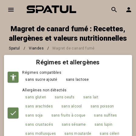
Magret de canard fumé : Recettes,
allergènes et valeurs nutritionnelles
Spatul
/
Viandes
/
Magret de canard fumé
Régimes et allergènes
Régimes compatibles
sans sucre ajouté
sans lactose
Allergènes non détectés
sans gluten
sans oeufs
sans lait
sans arachides
sans alcool
sans poisson
sans soja
sans fruits à coque
sans sulfites
sans crustacés
sans sésame
sans lupin
sans mollusques
sans moutarde
sans céleri