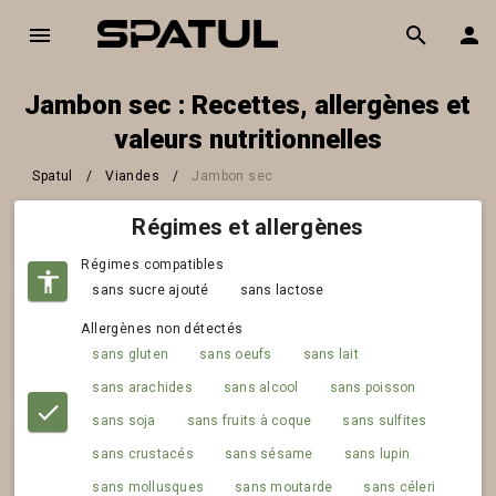
Jambon sec : Recettes, allergènes et
valeurs nutritionnelles
Spatul
/
Viandes
/
Jambon sec
Régimes et allergènes
Régimes compatibles
sans sucre ajouté
sans lactose
Allergènes non détectés
sans gluten
sans oeufs
sans lait
sans arachides
sans alcool
sans poisson
sans soja
sans fruits à coque
sans sulfites
sans crustacés
sans sésame
sans lupin
sans mollusques
sans moutarde
sans céleri