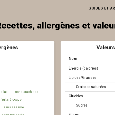
GUIDES ET A
ecettes, allergènes et valeur
lergènes
Valeurs
Nom
Énergie (calories)
Lipides/Graisses
Graisses saturées
s lait
sans arachides
Glucides
 fruits à coque
Sucres
sans sésame
Fibres
sans moutarde