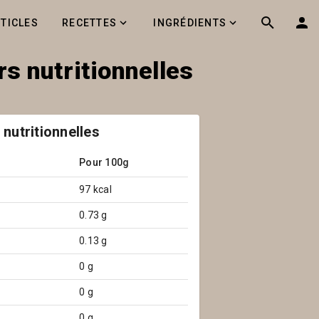
RTICLES
RECETTES
INGRÉDIENTS
s nutritionnelles
 nutritionnelles
Pour 100g
97 kcal
0.73 g
0.13 g
0 g
0 g
0 g