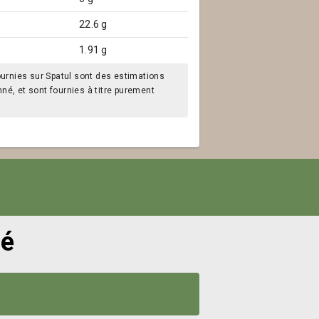
22.6 g
1.91 g
ournies sur Spatul sont des estimations
é, et sont fournies à titre purement
mé