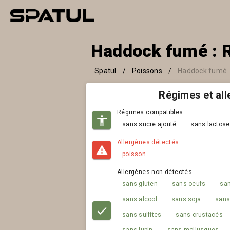
Haddock fumé : R
Spatul
/
Poissons
/
Haddock fumé
Régimes et al
Régimes compatibles
sans sucre ajouté
sans lactose
Allergènes détectés
poisson
Allergènes non détectés
sans gluten
sans oeufs
san
sans alcool
sans soja
sans
sans sulfites
sans crustacés
sans lupin
sans mollusques