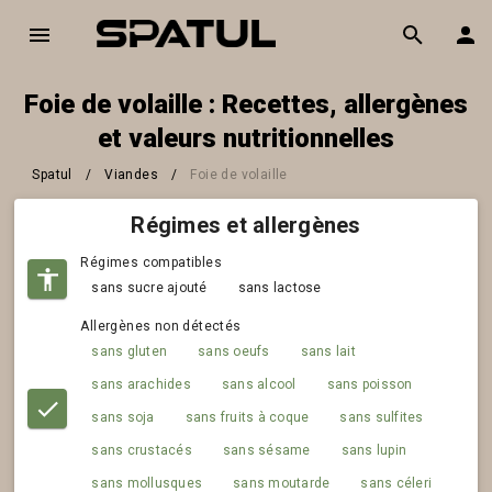
Foie de volaille : Recettes, allergènes
et valeurs nutritionnelles
Spatul
/
Viandes
/
Foie de volaille
Régimes et allergènes
Régimes compatibles
sans sucre ajouté
sans lactose
Allergènes non détectés
sans gluten
sans oeufs
sans lait
sans arachides
sans alcool
sans poisson
sans soja
sans fruits à coque
sans sulfites
sans crustacés
sans sésame
sans lupin
sans mollusques
sans moutarde
sans céleri