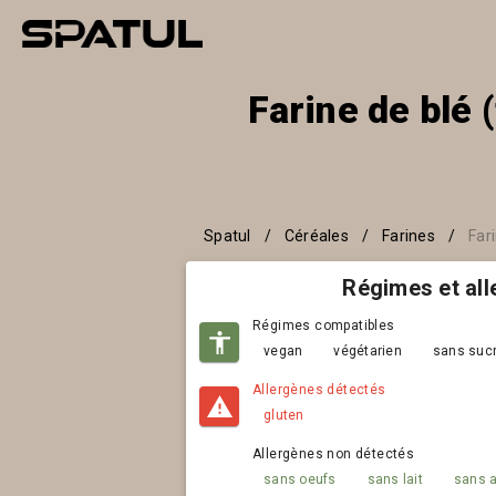
Farine de blé 
Spatul
/
Céréales
/
Farines
/
Far
Régimes et al
Régimes compatibles
vegan
végétarien
sans sucr
Allergènes détectés
gluten
Allergènes non détectés
sans oeufs
sans lait
sans 