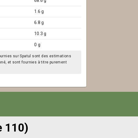
68.6 g
1.6 g
6.8 g
10.3 g
0 g
ournies sur Spatul sont des estimations
é, et sont fournies à titre purement
e 110)