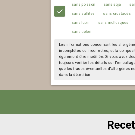
sans poisson
sans soja
san
sans sulfites
sans crustacés
sans lupin
sans mollusques
sans céleri
Les informations concernant les allergène
incomplètes ou incorrectes, et la composi
également être modifiée. Si vous avez des a
toujours vérifier les détails sur l'emballag
que les traces éventuelles d'allergènes n
dans la détection.
Recet