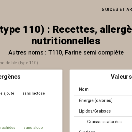
GUIDES ET A
(type 110) : Recettes, allerg
nutritionnelles
Autres noms : T110, Farine semi complète
ine de blé (type 110)
lergènes
Valeurs
Nom
e ajouté
sans lactose
Énergie (calories)
Lipides/Graisses
Graisses saturées
arachides
sans alcool