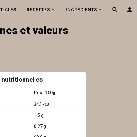
RTICLES
RECETTES
INGRÉDIENTS
ènes et valeurs
 nutritionnelles
Pour 100g
343 kcal
1.5 g
0.27 g