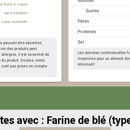
Glucides
s fruits à coque
Sucres
sans sésame
Fibres
sans moutarde
Proteines
Sel
s peuvent être absentes,
tion des produits peut
Les données nutritionnelles f
llergies, il est essentiel de
moyennes pour un aliment donn
e du produit. De plus, notez
informatif.
e sont pas prises en compte
tes avec : Farine de blé (typ