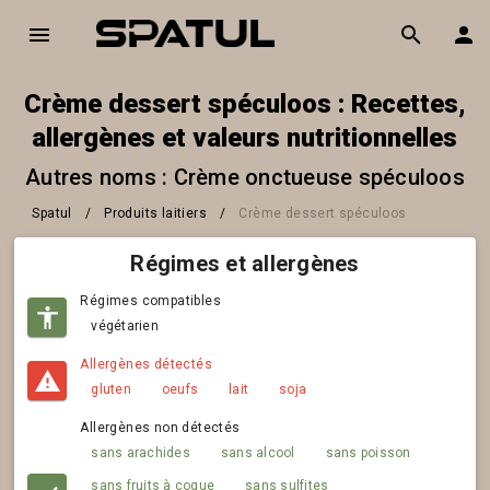
Crème dessert spéculoos : Recettes,
allergènes et valeurs nutritionnelles
Autres noms : Crème onctueuse spéculoos
Spatul
/
Produits laitiers
/
Crème dessert spéculoos
Régimes et allergènes
Régimes compatibles
végétarien
Allergènes détectés
gluten
oeufs
lait
soja
Allergènes non détectés
sans arachides
sans alcool
sans poisson
sans fruits à coque
sans sulfites