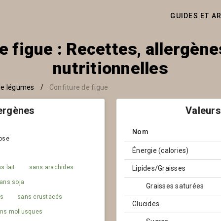
GUIDES ET A
e figue : Recettes, allergène
nutritionnelles
 de légumes
/
Confiture de figue
lergènes
Valeurs
Nom
ose
Énergie (calories)
s lait
sans arachides
Lipides/Graisses
ans soja
Graisses saturées
es
sans crustacés
Glucides
ns mollusques