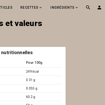
RTICLES
RECETTES
INGRÉDIENTS
s et valeurs
 nutritionnelles
Pour 100g
249 kcal
0.31 g
0.055 g
60.2 g