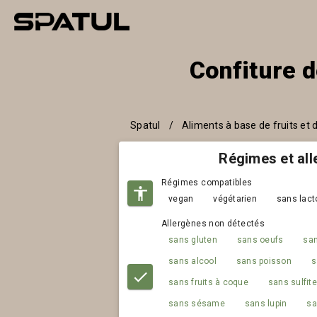
Confiture d
Spatul
/
Aliments à base de fruits et
Régimes et al
Régimes compatibles
vegan
végétarien
sans lact
Allergènes non détectés
sans gluten
sans oeufs
san
sans alcool
sans poisson
s
sans fruits à coque
sans sulfit
sans sésame
sans lupin
sa