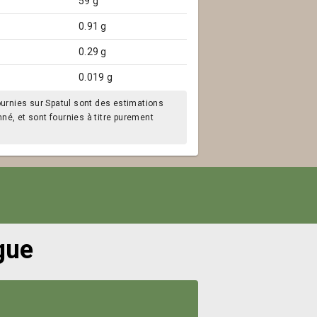
59 g
0.91 g
0.29 g
0.019 g
ournies sur Spatul sont des estimations
é, et sont fournies à titre purement
gue